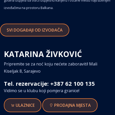
godina uspjela da održi uspješnu karijeru i ostane među najtraženijim
izvođačima na prostoru Balkana.
SVI DOGAĐAJI OD IZVOĐAČA
KATARINA ŽIVKOVIĆ
Pripremite se za noć koju nećete zaboraviti! Mali
Kiseljak 8, Sarajevo
Tel. rezervacije: +387 62 100 135
Vidimo se u klubu koji pomjera granice!
ULAZNICE
PRODAJNA MJESTA