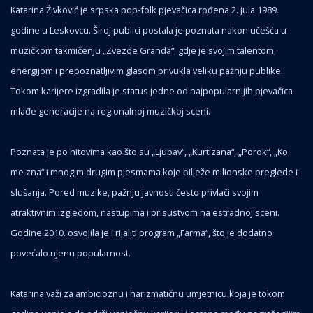
Katarina Živković je srpska pop-folk pjevačica rođena 2. jula 1989.
godine u Leskovcu. Široj publici postala je poznata nakon učešća u
muzičkom takmičenju „Zvezde Granda“, gdje je svojim talentom,
energijom i prepoznatljivim glasom privukla veliku pažnju publike.
Tokom karijere izgradila je status jedne od najpopularnijih pjevačica
mlađe generacije na regionalnoj muzičkoj sceni.
Poznata je po hitovima kao što su „Ljubav“, „Kurtizana“, „Porok“, „Ko
me zna“ i mnogim drugim pjesmama koje bilježe milionske preglede i
slušanja. Pored muzike, pažnju javnosti često privlači svojim
atraktivnim izgledom, nastupima i prisustvom na estradnoj sceni.
Godine 2010. osvojila je i rijaliti program „Farma“, što je dodatno
povećalo njenu popularnost.
Katarina važi za ambicioznu i harizmatičnu umjetnicu koja je tokom