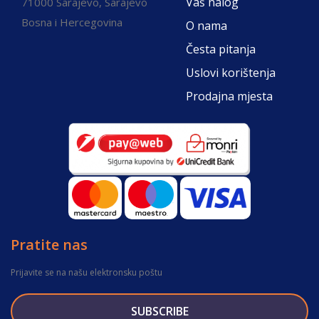
Vaš nalog
71000 Sarajevo, Sarajevo
Bosna i Hercegovina
O nama
Česta pitanja
Uslovi korištenja
Prodajna mjesta
Pratite nas
Prijavite se na našu elektronsku poštu
SUBSCRIBE