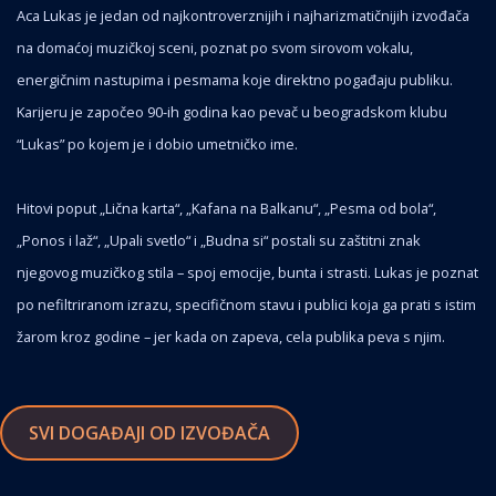
Aca Lukas je jedan od najkontroverznijih i najharizmatičnijih izvođača
na domaćoj muzičkoj sceni, poznat po svom sirovom vokalu,
energičnim nastupima i pesmama koje direktno pogađaju publiku.
Karijeru je započeo 90-ih godina kao pevač u beogradskom klubu
“Lukas” po kojem je i dobio umetničko ime.
Hitovi poput „Lična karta“, „Kafana na Balkanu“, „Pesma od bola“,
„Ponos i laž“, „Upali svetlo“ i „Budna si“ postali su zaštitni znak
njegovog muzičkog stila – spoj emocije, bunta i strasti. Lukas je poznat
po nefiltriranom izrazu, specifičnom stavu i publici koja ga prati s istim
žarom kroz godine – jer kada on zapeva, cela publika peva s njim.
SVI DOGAĐAJI OD IZVOĐAČA