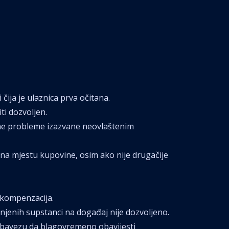
ija je ulaznica prva očitana.
ti dozvoljen.
lne probleme izazvane neovlaštenim
 na mjestu kupovine, osim ako nije drugačije
a kompenzacija.
anjenih supstanci na događaj nije dozvoljeno.
z obavezu da blagovremeno obavijesti