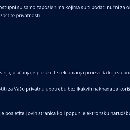
dostupni su samo zaposlenima kojima su ti podaci nužni za oba
aštite privatnosti.
nja, plaćanja, isporuke te reklamacija proizvoda koji su p
stiti za Vašu privatnu upotrebu bez ikakvih naknada za koriš
c je posjetitelj ovih stranica koji popuni elektronsku narudžb