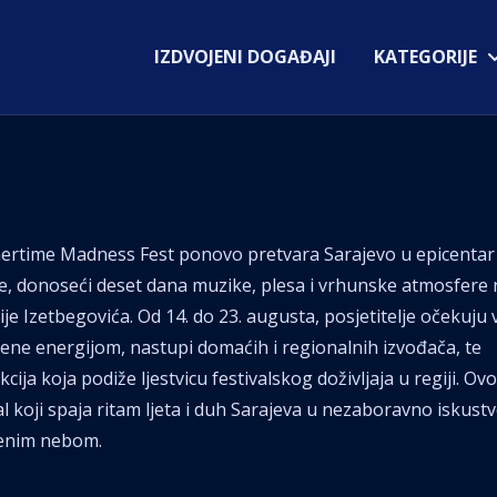
IZDVOJENI DOGAĐAJI
KATEGORIJE
rtime Madness Fest ponovo pretvara Sarajevo u epicentar 
e, donoseći deset dana muzike, plesa i vrhunske atmosfere 
ije Izetbegovića. Od 14. do 23. augusta, posjetitelje očekuju 
ene energijom, nastupi domaćih i regionalnih izvođača, te
cija koja podiže ljestvicu festivalskog doživljaja u regiji. Ovo
al koji spaja ritam ljeta i duh Sarajeva u nezaboravno iskust
enim nebom.