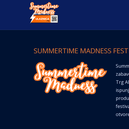
SUMMERTIME MADNESS FEST
Summe
zabav
Trg Al
ispunj
produk
festiv
otvor