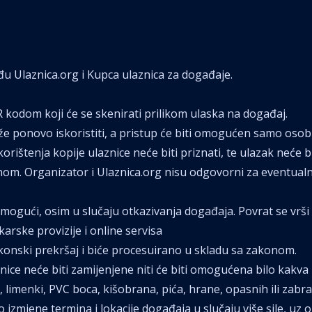
đu Ulaznica.org i Kupca ulaznica za događaje.
 kodom koji će se skenirati prilikom ulaska na događaj.
e ponovo iskoristiti, a pristup će biti omogućen samo osobi č
orištenja kopije ulaznice neće biti priznati, te ulazak neće bi
urnom. Organizator i Ulaznica.org nisu odgovorni za eventua
 mogući, osim u slučaju otkazivanja događaja. Povrat se vrši
rske provizije i online servisa
zakonski prekršaj i biće procesuirano u skladu sa zakonom.
aznice neće biti zamijenjene niti će biti omogućena bilo kakv
 limenki, PVC boca, kišobrana, pića, hrane, opasnih ili zabr
 izmjene termina i lokacije događaja u slučaju više sile, u