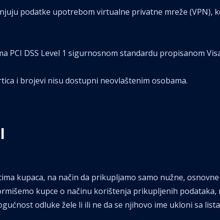
enjuju podatke upotrebom virtualne privatne mreže (VPN), k
ma PCI DSS Level 1 sigurnosnom standardu propisanom Visa 
tica i brojevi nisu dostupni neovlaštenim osobama.
I
cima kupaca, na način da prikupljamo samo nužne, osnovne 
formišemo kupce o načinu korištenja prikupljenih podatak
gućnost odluke žele li ili ne da se njihovo ime ukloni sa lis