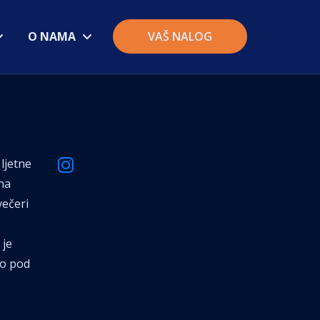
O NAMA
VAŠ NALOG
ljetne
na
večeri
 je
vo pod