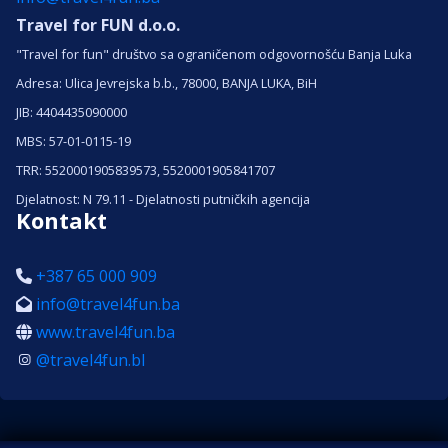
Travel for FUN d.o.o.
"Travel for fun" društvo sa ograničenom odgovornošću Banja Luka
Adresa: Ulica Jevrejska b.b., 78000, BANJA LUKA, BiH
JIB: 4404435090000
MBS: 57-01-0115-19
TRR: 5520001905839573, 5520001905841707
Djelatnost: N 79.11 - Djelatnosti putničkih agencija
Kontakt
+387 65 000 909
info@travel4fun.ba
www.travel4fun.ba
@travel4fun.bl