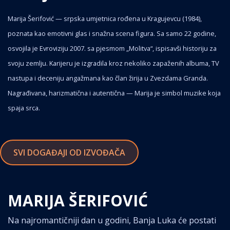
Marija Šerifović — srpska umjetnica rođena u Kragujevcu (1984),
poznata kao emotivni glas i snažna scena figura. Sa samo 22 godine,
osvojila je Evroviziju 2007. sa pjesmom „Molitva“, ispisavši historiju za
svoju zemlju. Karijeru je izgradila kroz nekoliko zapaženih albuma, TV
nastupa i deceniju angažmana kao član žirija u Zvezdama Granda.
Nagrađivana, harizmatična i autentična — Marija je simbol muzike koja
spaja srca.
SVI DOGAĐAJI OD IZVOĐAČA
MARIJA ŠERIFOVIĆ
Na najromantičniji dan u godini, Banja Luka će postati