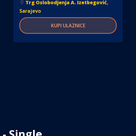
Trg Oslobodjenja A. Izetbegović
,
Sarajevo
KUPI ULAZNICE
 - Single