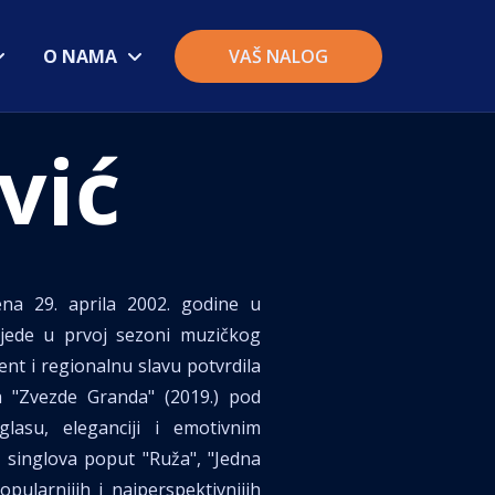
O NAMA
VAŠ NALOG
vić
na 29. aprila 2002. godine u
bjede u prvoj sezoni muzičkog
lent i regionalnu slavu potvrdila
a "Zvezde Granda" (2019.) pod
lasu, eleganciji i emotivnim
h singlova poput "Ruža", "Jedna
pularnijih i najperspektivnijih