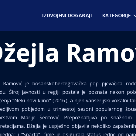
IZDVOJENI DOGAĐAJI
KATEGORIJE
žejla Ramo
a Ramović je bosanskohercegovačka pop pjevačica rođe
du. Široj javnosti u regiji postala je poznata nakon po
enja "Neki novi klinci" (2016.), a njen vanserijski vokalni ta
jedljivom pobjedom u trinaestoj sezoni popularnog šou
rstvom Marije Šerifović. Prepoznatljiva po snažnom g
pretacijama, Džejla je uspješno objavila nekoliko zapaženi
ijedna" i "Sparta", čime je osigurala status jedne od najpo