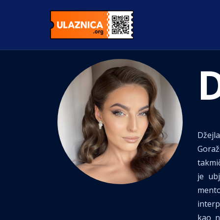
D
Džejl
Goraž
takmič
je ub
mento
inter
kao n