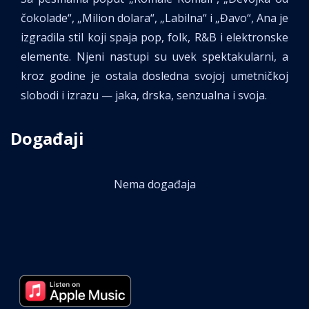
čokolade“, „Milion dolara“, „Labilna“ i „Đavo“, Ana je
izgradila stil koji spaja pop, folk, R&B i elektronske
elemente. Njeni nastupi su uvek spektakularni, a
kroz godine je ostala dosledna svojoj umetničkoj
slobodi i izrazu — jaka, drska, senzualna i svoja.
Događaji
Nema događaja