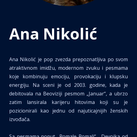
Ana Nikolić
Ana Nikolić je pop zvezda prepoznatljiva po svom
atraktivnom imidžu, modernom zvuku i pesmama
koje kombinuju emociju, provokaciju i klupsku
energiju. Na sceni je od 2003. godine, kada je
debitovala na Beoviziji pesmom „Januar“, a ubrzo
zatim lansirala karijeru hitovima koji su je
pozicionirali kao jednu od najuticajnijih ženskih
izvođača.
Sa pesmama poput „Romale Romali“, „Devojka od