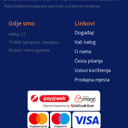
Naša platforma osigurava sigurnost i privatnost transakcija.
Gdje smo
Linkovi
Događaji
Malta 27
Vaš nalog
71000 Sarajevo, Sarajevo
Bosna i Hercegovina
O nama
Česta pitanja
Uslovi korištenja
Prodajna mjesta