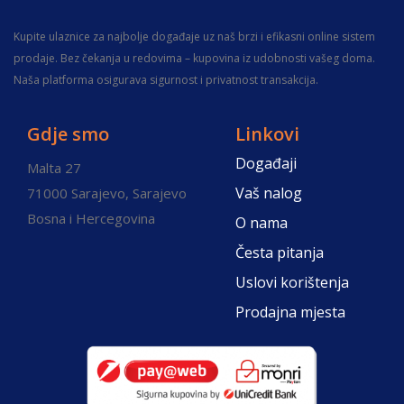
Kupite ulaznice za najbolje događaje uz naš brzi i efikasni online sistem
prodaje. Bez čekanja u redovima – kupovina iz udobnosti vašeg doma.
Naša platforma osigurava sigurnost i privatnost transakcija.
Gdje smo
Linkovi
Događaji
Malta 27
Vaš nalog
71000 Sarajevo, Sarajevo
Bosna i Hercegovina
O nama
Česta pitanja
Uslovi korištenja
Prodajna mjesta