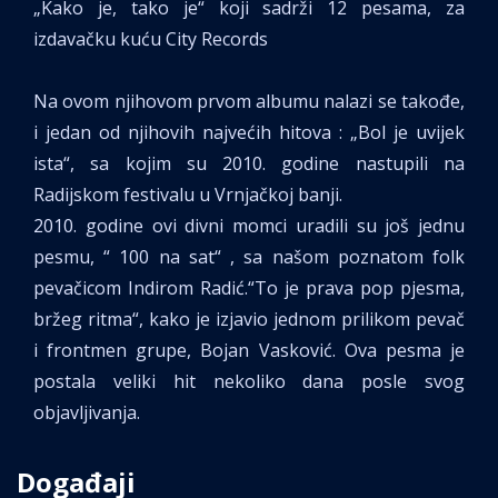
„Kako je, tako je“ koji sadrži 12 pesama, za
izdavačku kuću City Records
Na ovom njihovom prvom albumu nalazi se takođe,
i jedan od njihovih najvećih hitova : „Bol je uvijek
ista“, sa kojim su 2010. godine nastupili na
Radijskom festivalu u Vrnjačkoj banji.
2010. godine ovi divni momci uradili su još jednu
pesmu, “ 100 na sat“ , sa našom poznatom folk
pevačicom Indirom Radić.“To je prava pop pjesma,
bržeg ritma“, kako je izjavio jednom prilikom pevač
i frontmen grupe, Bojan Vasković. Ova pesma je
postala veliki hit nekoliko dana posle svog
objavljivanja.
Događaji