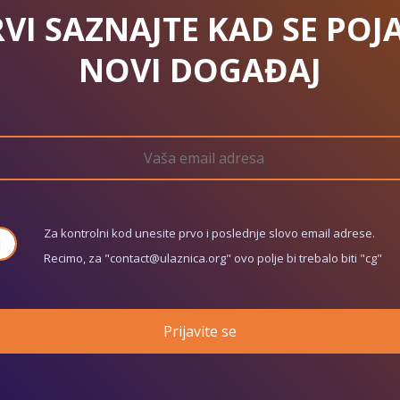
VI SAZNAJTE KAD SE POJ
NOVI DOGAĐAJ
Za kontrolni kod unesite prvo i poslednje slovo email adrese.
Recimo, za "
contact@ulaznica.org
" ovo polje bi trebalo biti "cg"
Prijavite se