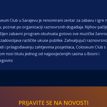
seum Club u Sarajevu je renomirani centar za zabavu i igre 
, poznat po organizaciji raznovrsnih događaja. Njihov pažlj
šljen zabavni program obuhvata gotovo sve muzičke žanrov
zadovoljava različite ukuse publike. Zahvaljujući raznovrsno
di i prilagođavanju zahtjevima posjetilaca, Coloseum Club s
m nosi titulu jednog od najposjećenijih casina u Bosni i
egovini.
PRIJAVITE SE NA NOVOSTI