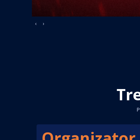
‹
›
Tr
P
Organizator