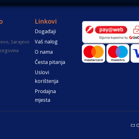
o
Linkovi
Događaji
Vaš nalog
evo, Sarajevo
rcegovina
O nama
Česta pitanja
Uslovi
korištenja
Prodajna
mjesta
O