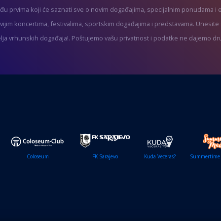
eđu prvima koji će saznati sve o novim događajima, specijalnim ponudama i
ivijim koncertima, festivalima, sportskim događajima i predstavama. Unesite s
telja vrhunskih događaja!. Poštujemo vašu privatnost i podatke ne dajemo dr
Coloseum
FK Sarajevo
Kuda Veceras?
Summertime 