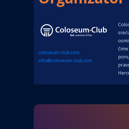
Colo
sreću
osmi
čime 
coloseum-club.com
ponu
info@coloseum-club.com
pravo
Herc