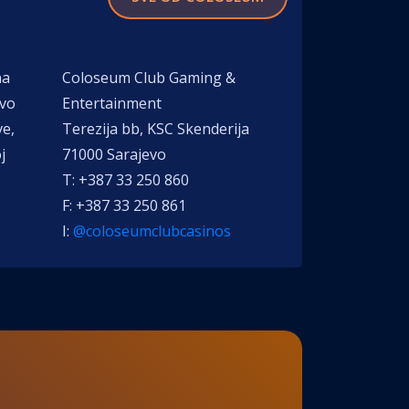
na
Coloseum Club Gaming &
ivo
Entertainment
e,
Terezija bb, KSC Skenderija
j
71000 Sarajevo
T: +387 33 250 860
F: +387 33 250 861
I:
@coloseumclubcasinos