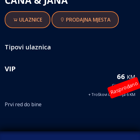
ĆANA & JANA
ULAZNICE
PRODAJNA MJESTA
Tipovi ulaznica
VIP
66
KM
Rasprodano
Cijena 60 KM
+ Troškovi izdavanja 6 KM
Prvi red do bine