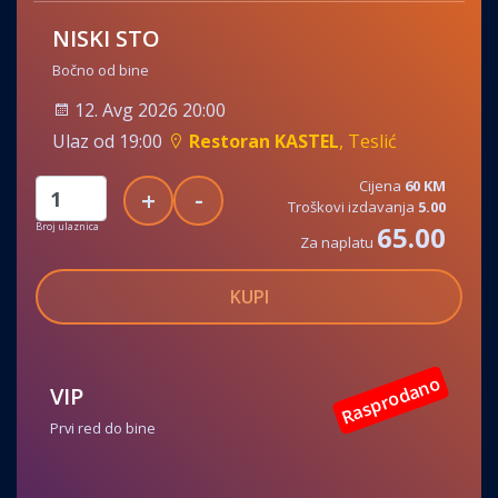
NISKI STO
Bočno od bine
12. Avg 2026 20:00
Ulaz od 19:00
Restoran KASTEL
, Teslić
Cijena
60 KM
-
+
Troškovi izdavanja
5.00
Broj ulaznica
65.00
Za naplatu
KUPI
Rasprodano
VIP
Prvi red do bine