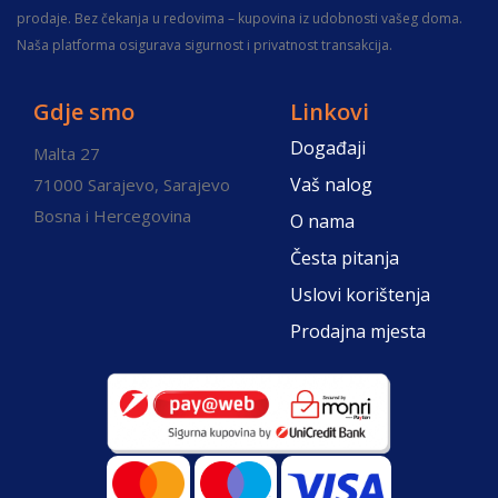
prodaje. Bez čekanja u redovima – kupovina iz udobnosti vašeg doma.
Naša platforma osigurava sigurnost i privatnost transakcija.
Gdje smo
Linkovi
Događaji
Malta 27
Vaš nalog
71000 Sarajevo, Sarajevo
Bosna i Hercegovina
O nama
Česta pitanja
Uslovi korištenja
Prodajna mjesta