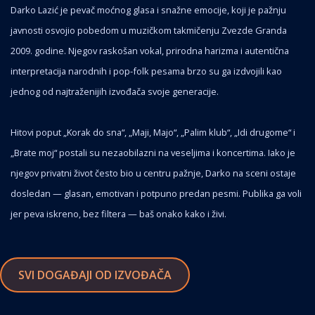
Darko Lazić je pevač moćnog glasa i snažne emocije, koji je pažnju
javnosti osvojio pobedom u muzičkom takmičenju Zvezde Granda
2009. godine. Njegov raskošan vokal, prirodna harizma i autentična
interpretacija narodnih i pop-folk pesama brzo su ga izdvojili kao
jednog od najtraženijih izvođača svoje generacije.
Hitovi poput „Korak do sna“, „Maji, Majo“, „Palim klub“, „Idi drugome“ i
„Brate moj“ postali su nezaobilazni na veseljima i koncertima. Iako je
njegov privatni život često bio u centru pažnje, Darko na sceni ostaje
dosledan — glasan, emotivan i potpuno predan pesmi. Publika ga voli
jer peva iskreno, bez filtera — baš onako kako i živi.
SVI DOGAĐAJI OD IZVOĐAČA