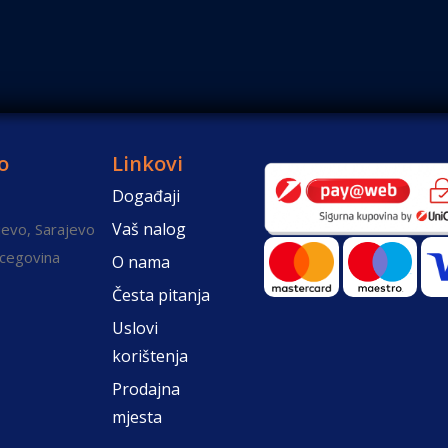
o
Linkovi
Događaji
Vaš nalog
evo, Sarajevo
rcegovina
O nama
Česta pitanja
Uslovi
korištenja
Prodajna
mjesta