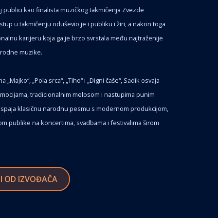
j publici kao finalista muzičkog takmičenja Zvezde
up u takmičenju oduševio je i publiku i žiri, a nakon toga
nalnu karijeru koja ga je brzo svrstala među najtraženije
arodne muzike.
Majko“, „Pola srca“, „Tiho“ i „Digni čaše“, Sadik osvaja
emocijama, tradicionalnim melosom i nastupima punim
til spaja klasičnu narodnu pesmu s modernom produkcijom,
ikom publike na koncertima, svadbama i festivalima širom
I OD IZVOĐAČA