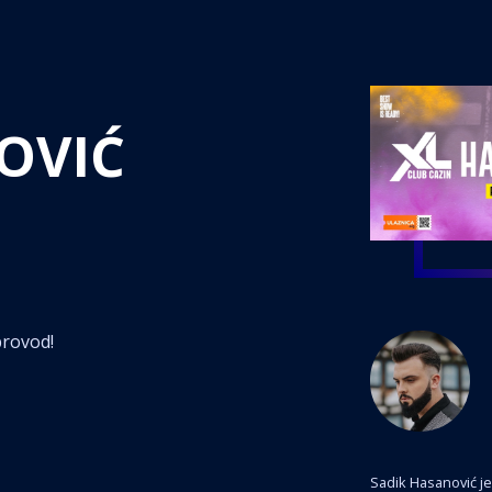
OVIĆ
provod!
Sadik Hasanović je 