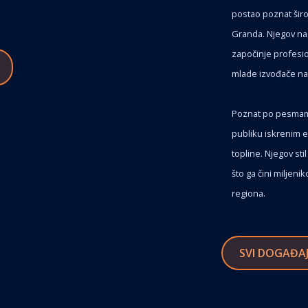
postao poznat širo
Granda. Njegov nast
započinje profesio
mlade izvođače n
Poznat po pesmama „
publiku iskrenim 
topline. Njegov s
što ga čini miljen
regiona.
SVI DOGAĐAJ