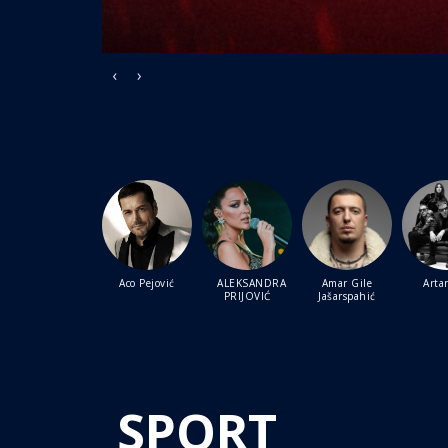
‹
›
Aco Pejović
ALEKSANDRA
Amar Gile
Artan
PRIJOVIĆ
Jašarspahić
SPORT