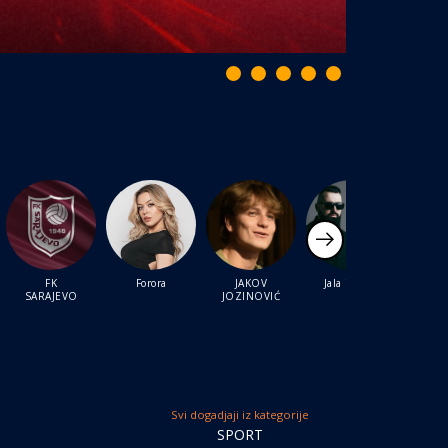
FK
Forora
JAKOV
Jala i Buba
J
SARAJEVO
JOZINOVIĆ
Svi dogadjaji iz kategorije
SPORT